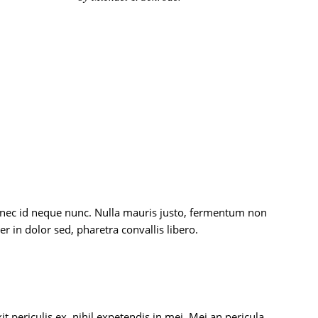
Donec id neque nunc. Nulla mauris justo, fermentum non
r in dolor sed, pharetra convallis libero.
 periculis ex, nihil expetendis in mei. Mei an pericula