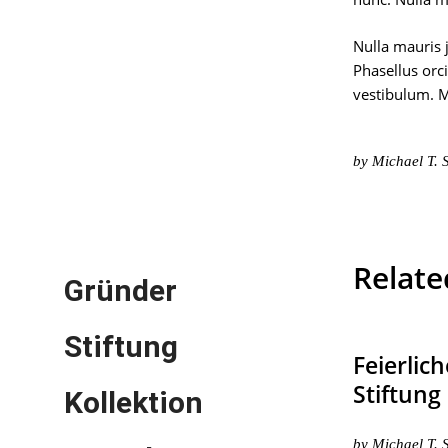
Nulla mauris 
Phasellus orc
vestibulum. M
by
Michael T. 
Relate
Gründer
Stiftung
Feierlic
Stiftung
Kollektion
by
Michael T. 